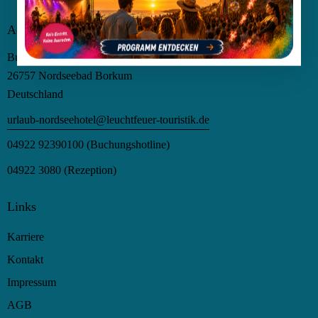
e
t
c
n
i
h
Adresse
o
t
n
Bubertstraße 9
e
26757 Nordseebad Borkum
n
Deutschland
,
urlaub-nordseehotel@leuchtfeuer-touristik.de
N
a
04922 92390100
(Buchungshotline)
v
04922 3080
(Rezeption)
i
g
Links
a
t
Karriere
i
Kontakt
o
Impressum
n
AGB