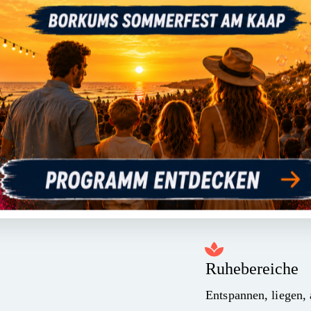
Römisches Da
Feiner Dampf, wohl
Duschgrotte & 
Erlebnisduschen und
Ruhebereiche
Entspannen, liegen,