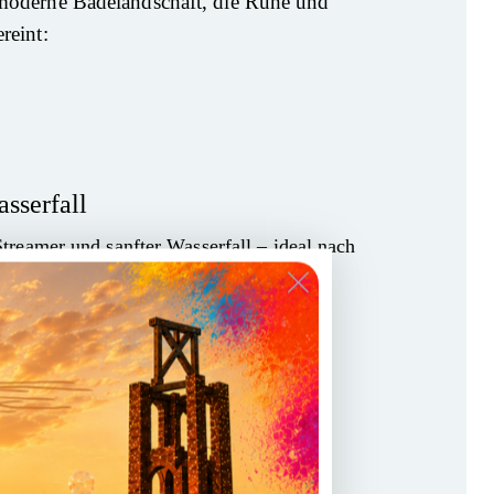
moderne Badelandschaft, die Ruhe und
reint:
sserfall
Streamer und sanfter Wasserfall – ideal nach
nselabenteuern.
a
ür Muskeln, Kreislauf und