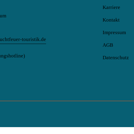
Karriere
kum
Kontakt
Impressum
chtfeuer-touristik.de
AGB
ngshotline)
Datenschutz