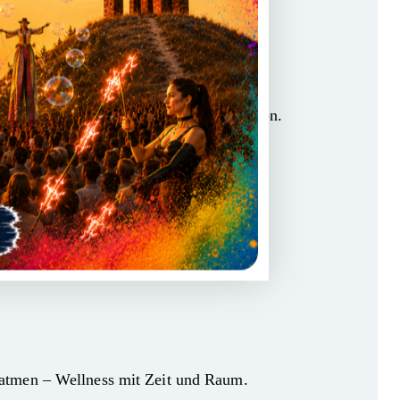
mpfbad
tuende Atmosphäre und pure Regeneration.
Erfrischung
 kühle Impulse für neue Energie.
 atmen – Wellness mit Zeit und Raum.