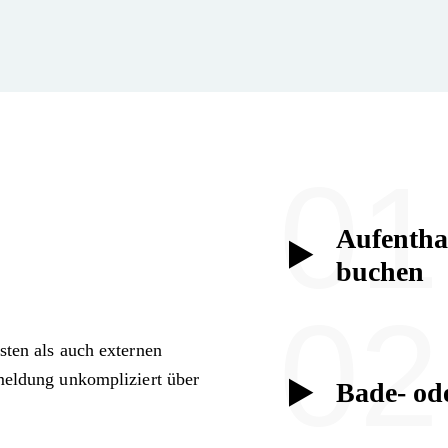
01
Aufentha
buchen
02
sten als auch externen
meldung unkompliziert über
Bade- ode