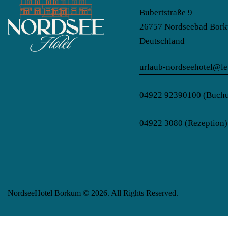
Bubertstraße 9
26757 Nordseebad Bor
Deutschland
urlaub-nordseehotel@leu
04922 92390100
(Buchu
04922 3080
(Rezeption)
NordseeHotel Borkum © 2026. All Rights Reserved.