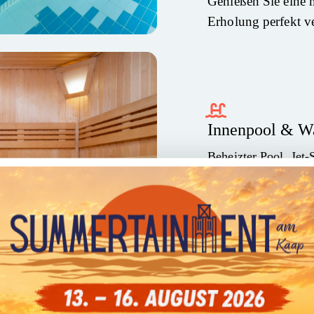
Genießen Sie eine 
Erholung perfekt ve
Innenpool & Wa
Beheizter Pool, Jet-
Strand, Sport oder I
Finnische Saun
Wohltuende Wärme f
Tiefenentspannung.