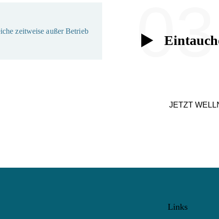
03
che zeitweise außer Betrieb
Eintauch
JETZT WELL
Links