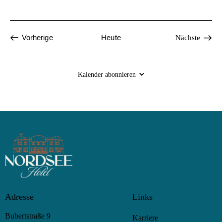
Veranstaltungen
Vorherige
Heute
Nächste
Veranstalt
Kalender abonnieren
Adresse
Links
Bubertstraße 9
Karriere