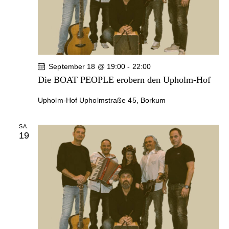
u
u
n
n
n
.
g
g
A
n
e
s
n
September 18 @ 19:00
-
22:00
i
S
Die BOAT PEOPLE erobern den Upholm-Hof
c
u
h
Upholm-Hof
Upholmstraße 45, Borkum
c
t
h
e
SA.
e
19
n
u
-
n
N
d
a
A
v
n
i
g
s
a
i