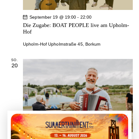
t
c
i
h
September 19 @ 19:00
-
22:00
o
t
Die Zugabe: BOAT PEOPLE live am Upholm-
n
e
Hof
n
Upholm-Hof
Upholmstraße 45, Borkum
,
N
a
SO.
20
v
i
g
a
t
i
o
n