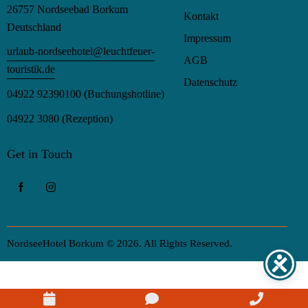
26757 Nordseebad Borkum
Kontakt
Deutschland
Impressum
urlaub-nordseehotel@leuchtfeuer-
AGB
touristik.de
Datenschutz
04922 92390100
(Buchungshotline)
04922 3080
(Rezeption)
Get in Touch
NordseeHotel Borkum © 2026. All Rights Reserved.