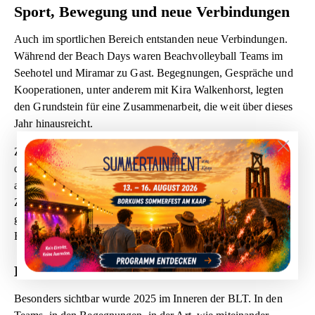
Sport, Bewegung und neue Verbindungen
Auch im sportlichen Bereich entstanden neue Verbindungen.
Während der Beach Days waren Beachvolleyball Teams im
Seehotel und Miramar zu Gast. Begegnungen, Gespräche und
Kooperationen, unter anderem mit Kira Walkenhorst, legten
den Grundstein für eine Zusammenarbeit, die weit über dieses
Jahr hinausreicht.
Zwischen all den großen Momenten gab es auch die stilleren,
die genauso wichtig waren. Das Yoga Retreat im Seehotel,
ausgerichtet von Christian Dohle, schenkte Raum für bewusste
Zeit, für Ankommen, für Austausch. Ein Wochenende, das
gezeigt hat, wie wertvoll es ist, neben Bewegung und
Begegnung auch Ruhe zuzulassen.
Das Herz der BLT
Besonders sichtbar wurde 2025 im Inneren der BLT. In den