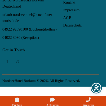
26757 Nordseebad Borkum
Kontakt
Deutschland
Impressum
urlaub-nordseehotel@leuchtfeuer-
AGB
touristik.de
Datenschutz
04922 92390100
(Buchungshotline)
04922 3080
(Rezeption)
Get in Touch
NordseeHotel Borkum © 2026. All Rights Reserved.
Buchen
Anfragen
Anrufen