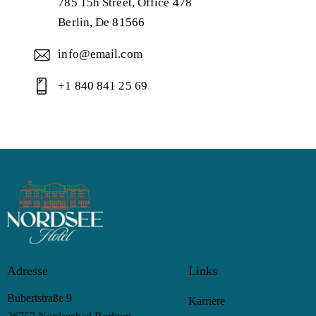
785 15h Street, Office 478
Berlin, De 81566
info@email.com
+1 840 841 25 69
Adresse
Links
Bubertstraße 9
Karriere